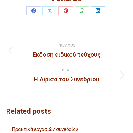
Share
Share
Share
Share
Share
on
on
on
on
on
Facebook
X
Pinterest
WhatsApp
LinkedIn
Post
PREVIOUS
navigation
Έκδοση ειδικού τεύχους
Previous
post:
NEXT
Η Αφίσα του Συνεδρίου
Next
post:
Related posts
Πρακτικά εργασιών συνεδρίου