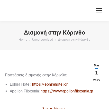
Διαμονή στην Κόρινθο
You are here:
Home
Uncategorized
Διαμονή στην Κόρινθο
Mar
1
Προτάσεις διαμονής στην Κόρινθο:
2025
Ephira Hotel:
https://ephirahotel.gr
Apollon Filoxenia:
https://www.apollonfiloxenia.gr
Share this post